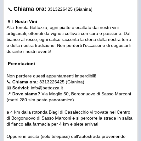
Chiama ora:
📞
3313226425 (Gianina)
🍷 I Nostri Vini
Alla Tenuta Bettozza, ogni piatto è esaltato dai nostri vini
artigianali, ottenuti da vigneti coltivati con cura e passione. Dal
bianco al rosso, ogni calice racconta la storia della nostra terra
e della nostra tradizione. Non perderti l’occasione di degustarli
durante i nostri eventi!
Prenotazioni
Non perdere questi appuntamenti imperdibili!
📞
Chiama ora:
3313226425 (Gianina)
📧
Scrivici:
info@bettozza.it
📍
Dove siamo?
Via Moglio 50, Borgonuovo di Sasso Marconi
(metri 280 slm posto panoramico)
a 4 km dalla rotonda Biagi di Casalecchio vi trovate nel Centro
di Borgonuovo di Sasso Marconi e si percorre la strada in salita
di fianco alla farmacia per 4 km e siete arrivati
Oppure in uscita (solo telepass) dall'autostrada provenendo