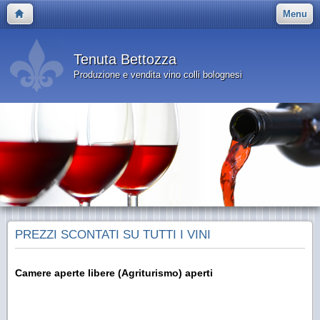
Menu
Tenuta Bettozza
Produzione e vendita vino colli bolognesi
PREZZI SCONTATI SU TUTTI I VINI
Camere aperte libere (Agriturismo) aperti