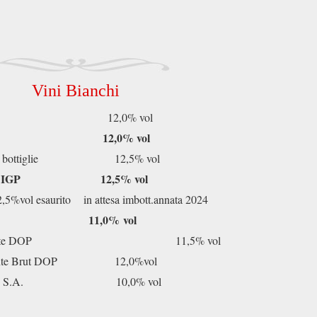
Vini Bianchi
3 DOP 12,0% vol
ianco 2024
12,0% vol
me bottiglie 12,5% vol
frizzante IGP 12,5% vol
2,5%vol esaurito in attesa imbott.annata 2024
izzante igp
11,0%
vol
nte DOP
11,5% vol
Spumante Brut DOP 12,0%vol
ettozza S.A. 10,0% vol