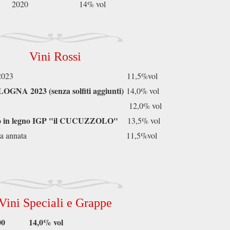
e in campo 2020 14% vol
Vini Rossi
ino varietale 2023 11,5%vol
OLOGNA 2023 (
senza solfiti aggiunti)
14,0% vol
ia 2023 12,0% vol
to in legno IGP "il CUCUZZOLO"
13,5% vol
lia IGP ultima annata 11,5%vol
Vini Speciali e Grappe
L 0,500
14,0% vol