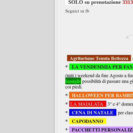
SOLO su prenotazione
3313
Seguici su fb
Agriturismo Tenuta Bettozza
a
*
LA VENDEMMIA PER FAM
(tutti i weekend da fine Agosto a f
famiglie
possibilità di passare una gi
coi piedi.
*
HALLOWEEN PER BAMBIN
*
LA MAIALATA
3° e 4° domen
*
CENA DI NATALE
per clas
*
CAPODANNO
*
PACCHETTI PERSONALI