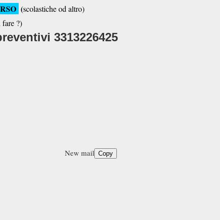
ORSO
(
scolastiche od altro)
 fare ?)
preventivi 3313226425
mail
Copy