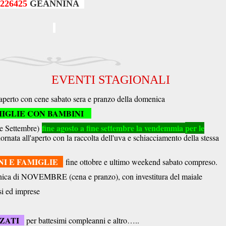
226425
GEANNINA
EVENTI STAGIONALI
perto con cene sabato sera e pranzo della domenica
IGLIE CON BAMBINI
fine agosto a fine settembre la vendemmia
per le
ine Settembre)
ornata all'aperto con la raccolta dell'uva e schiacciamento della stessa
I E FAMIGLIE
fine ottobre e ultimo weekend sabato compreso.
ica di NOVEMBRE (cena e pranzo), con investitura del maiale
si ed imprese
ZZATI
per battesimi compleanni e altro…..