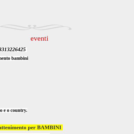
eventi
3313226425
imento bambini
o e o country.
rattenimento per BAMBINI