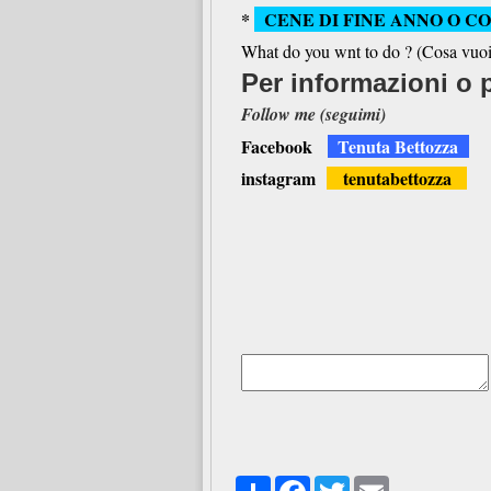
*
CENE DI FINE ANNO O C
What do you wnt to do ? (
Cosa vuoi
Per informazioni o 
Follow me (seguimi)
Facebook
Tenuta Bettozza
instagram
t
enutabettozza
New 
Share
Facebook
Twitter
Email